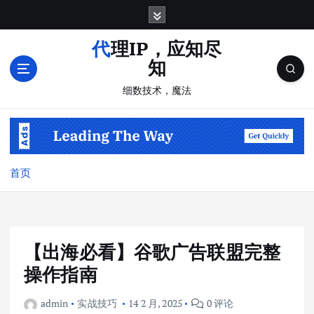
跳
转
到
代理IP，应知尽
内
知
容
细数技术，魔法
首页
【出海必看】谷歌广告联盟完整
操作指南
admin
实战技巧
14 2 月, 2025
0 评论