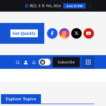
周日. 8 月 9th, 2026
4:44:14 PM
Subscribe
Explore Topics