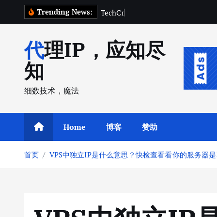
跳
Trending News:
T
e
c
h
C
r
u
n
c
h
2
0
转
到
代理IP，应知尽
内
容
知
细数技术，魔法
Home
博客
赞助
首页
VPS中独立IP是什么意思？快检查看看你的服务器是