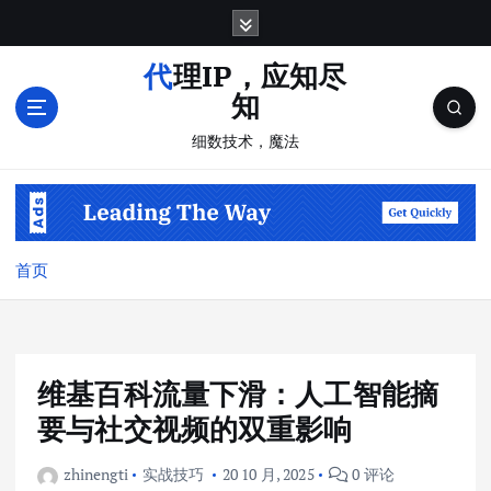
跳
转
到
代理IP，应知尽
内
知
容
细数技术，魔法
首页
维基百科流量下滑：人工智能摘
要与社交视频的双重影响
zhinengti
实战技巧
20 10 月, 2025
0 评论