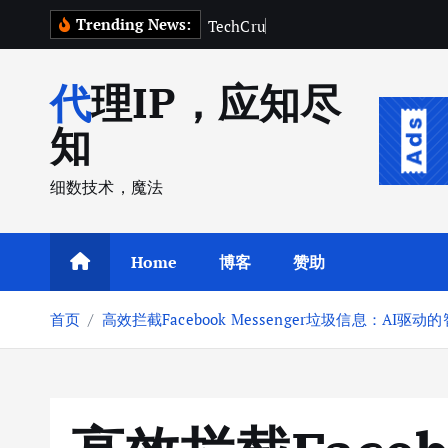
跳
Trending News:
T
e
c
h
C
r
u
n
c
h
2
0
转
到
代理IP，应知尽
内
容
知
细数技术，魔法
Home
博客
赞助
首页
高效拦截Facebook Messenger垃圾信息：AI驱