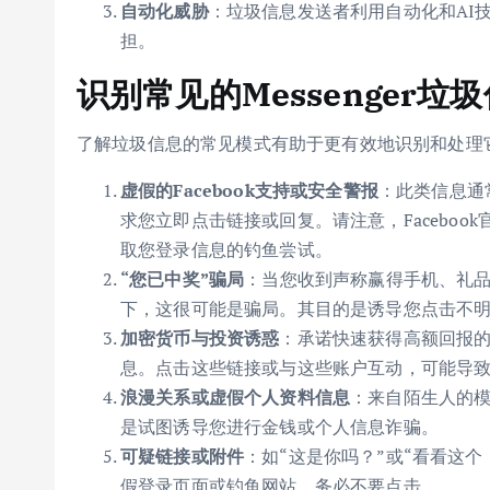
自动化威胁
：垃圾信息发送者利用自动化和AI
担。
识别常见的Messenger垃
了解垃圾信息的常见模式有助于更有效地识别和处理它们
虚假的Facebook支持或安全警报
：此类信息通常
求您立即点击链接或回复。请注意，Facebook
取您登录信息的钓鱼尝试。
“您已中奖”骗局
：当您收到声称赢得手机、礼
下，这很可能是骗局。其目的是诱导您点击不
加密货币与投资诱惑
：承诺快速获得高额回报
息。点击这些链接或与这些账户互动，可能导
浪漫关系或虚假个人资料信息
：来自陌生人的模
是试图诱导您进行金钱或个人信息诈骗。
可疑链接或附件
：如“这是你吗？”或“看看这
假登录页面或钓鱼网站。务必不要点击。