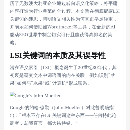
历了无数澳大利亚企业通过转向语义化策略，将平庸
内容打造为行业典范的全过程。本文旨在彻底揭露LSI
关键词的迷思，阐明语义相关性为何真正举足轻重，
并演示如何借助如Wordtracker等工具，在全新的AI
驱动SEO世界中制定切实可行且能获得高排名的策
略。
LSI关键词的本质及其误导性
潜在语义索引（LSI）概念诞生于20世纪80年代，其
初衷是研究文本中词语间的内在关联，例如识别“苹
果”如何与“水果”或“计算机”形成联系。
Google的约翰·穆勒（John Mueller）对此曾明确指
出：“根本不存在LSI关键词这种东西——任何持此论
调者，恕我直言，都大错特错。”