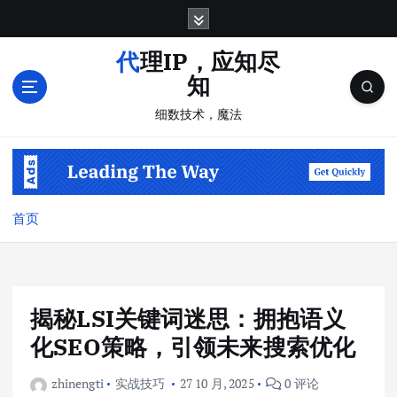
跳
转
到
代理IP，应知尽
内
知
容
细数技术，魔法
首页
揭秘LSI关键词迷思：拥抱语义
化SEO策略，引领未来搜索优化
zhinengti
实战技巧
27 10 月, 2025
0 评论