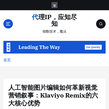
跳
转
到
代理IP，应知尽
内
知
容
细数技术，魔法
首页
人工智能图片编辑如何革新视觉
营销叙事：Klaviyo Remix的六
大核心优势