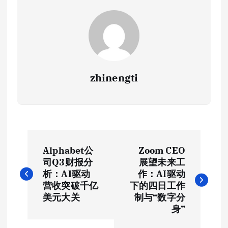
zhinengti
文
Alphabet公
Zoom CEO
章
司Q3财报分
展望未来工
析：AI驱动
作：AI驱动
导
营收突破千亿
下的四日工作
美元大关
制与“数字分
航
身”