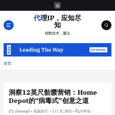
跳
转
到
代理IP，应知尽
内
知
容
细数技术，魔法
首页
洞察12英尺骷髅营销：Home
Depot的“病毒式”创意之道
zhinengti
实战技巧
2 11 月, 2025
0 评论