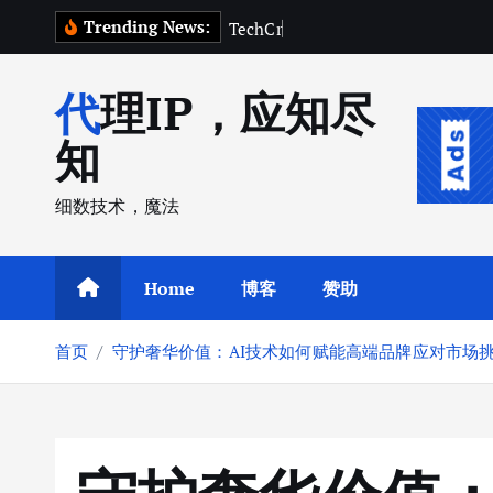
跳
Trending News:
T
e
c
h
C
r
u
n
c
h
2
0
2
5
转
到
代理IP，应知尽
内
容
知
细数技术，魔法
Home
博客
赞助
首页
守护奢华价值：AI技术如何赋能高端品牌应对市场