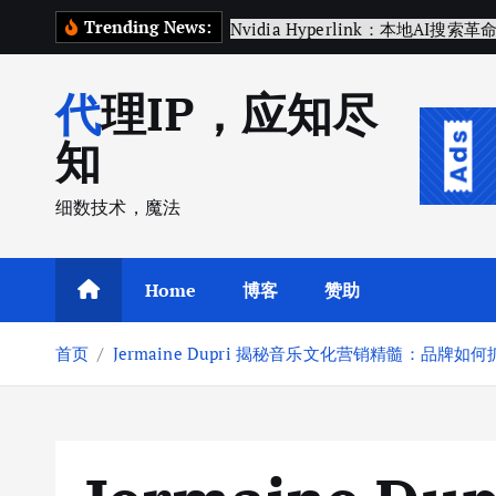
跳
Trending News:
T
e
c
h
C
转
到
代理IP，应知尽
内
容
知
细数技术，魔法
Home
博客
赞助
首页
Jermaine Dupri 揭秘音乐文化营销精髓：品牌如