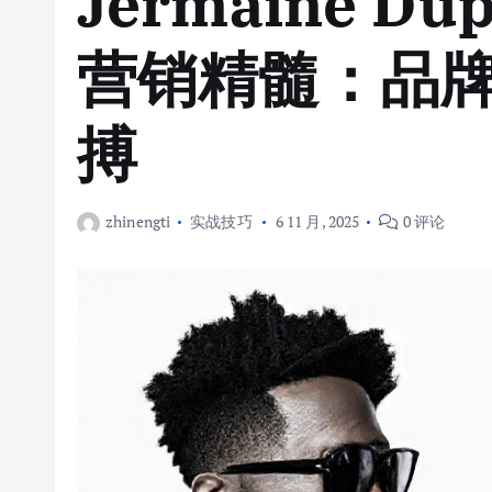
Jermaine D
营销精髓：品
搏
zhinengti
实战技巧
6 11 月, 2025
0 评论