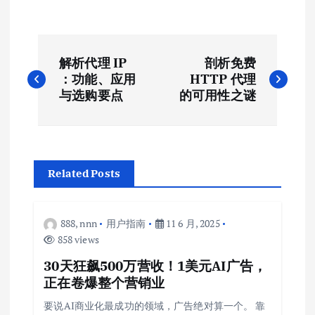
文
解析代理 IP
剖析免费
章
：功能、应用
HTTP 代理
与选购要点
的可用性之谜
导
航
Related Posts
888, nnn
用户指南
11 6 月, 2025
858 views
30天狂飙500万营收！1美元AI广告，
正在卷爆整个营销业
要说AI商业化最成功的领域，广告绝对算一个。 靠