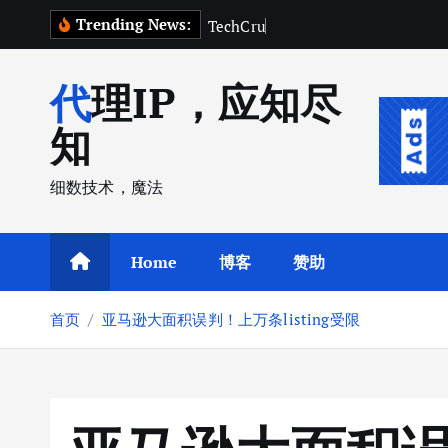
跳
Trending News:
T
e
c
h
C
r
u
n
c
h
2
0
2
转
到
代理IP，应知尽
内
容
知
细数技术，魔法
Home
博客
赞助
首页
亚马逊大面积误判！上万条listing受限