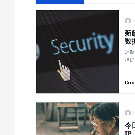
航
新
数
近期
担忧
Con
今
IP