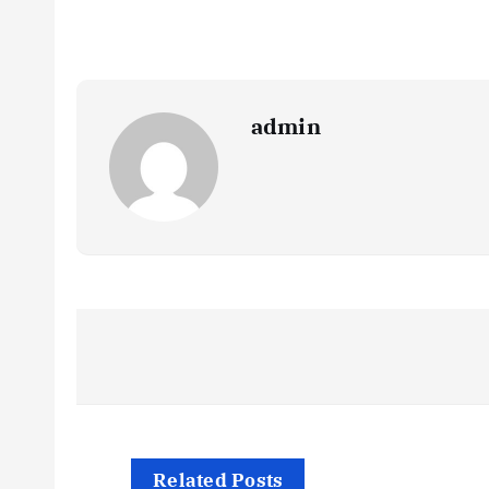
admin
文
章
导
Related Posts