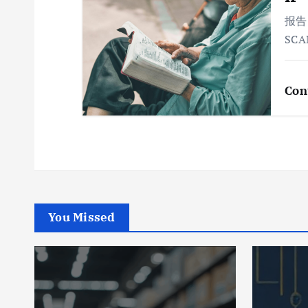
报告
SC
Con
You Missed