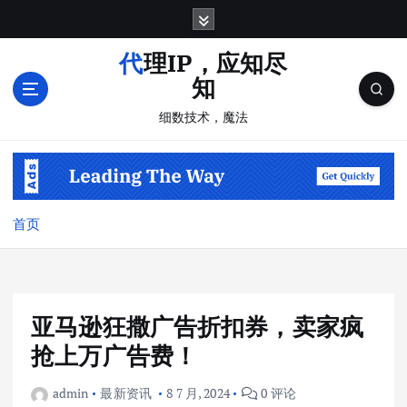
跳
转
到
代理IP，应知尽
内
知
容
细数技术，魔法
首页
亚马逊狂撒广告折扣券，卖家疯
抢上万广告费！
admin
最新资讯
8 7 月, 2024
0 评论