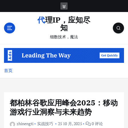
跳
转
到
代理IP，应知尽
内
知
容
细数技术，魔法
首页
都柏林谷歌应用峰会2025：移动
游戏行业洞察与未来趋势
zhinengti
实战技巧
25 10 月, 2025
0 评论