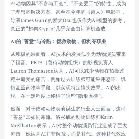
AI动物因其“不参与工会”、“不会罢工”的特性，成为
了理想的解决方案。甚至在今年的《超人》电影中，
导演James Gunn的爱犬Ozu也仅作为AI模型的参考，
真正的“超狗Krypto”几乎完全由计算机合成。
AI的“善意”与冷酷：拯救动物，但剥夺职业
从积极的层面看，AI技术的发展似乎为动物演员带来
了福音。PETA（善待动物组织）的影视负责人
Lauren Thomasson认为，AI可以减少动物在拍摄过
程中遭受的痛苦，例如过去训练师可能采用恐吓、饥
饿甚至药物等手段，以实现特定镜头效果。AI的出
现，在一定程度上终结了这些“隐形虐待”。
然而，对于依赖动物表演谋生的行业人士而言，这种
“善意”却如同寒流。洛杉矶的动物训练师Karin
McElhatton表示，AI对整个动物演员行业造成了巨大
冲击，她认为AI并非解放，而是替代。这种替代效应