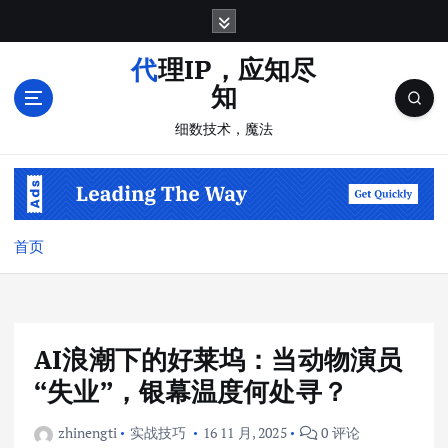
跳
转
到
代理IP，应知尽
内
知
容
细数技术，魔法
首页
AI浪潮下的好莱坞：当动物演员
“失业”，银幕温度何处寻？
zhinengti
实战技巧
16 11 月, 2025
0 评论