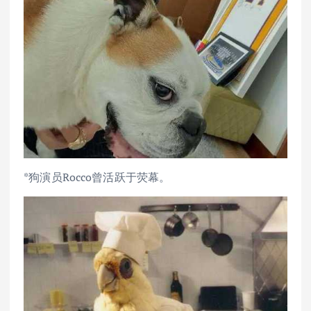
*狗演员Rocco曾活跃于荧幕。