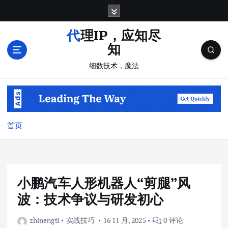
跳
转
到
代理IP，应知尽
内
知
容
细数技术，魔法
首页
小鹏汽车人形机器人“剪腿”风
波：技术争议与研发初心
zhinengti
实战技巧
16 11 月, 2025
0 评论