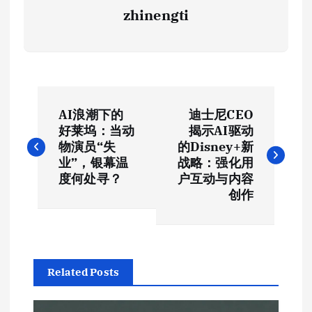
zhinengti
文
AI浪潮下的
迪士尼CEO
章
好莱坞：当动
揭示AI驱动
物演员“失
的Disney+新
导
业”，银幕温
战略：强化用
度何处寻？
户互动与内容
航
创作
Related Posts