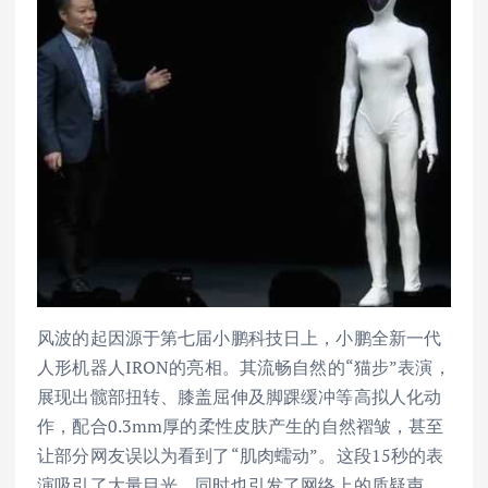
风波的起因源于第七届小鹏科技日上，小鹏全新一代
人形机器人IRON的亮相。其流畅自然的“猫步”表演，
展现出髋部扭转、膝盖屈伸及脚踝缓冲等高拟人化动
作，配合0.3mm厚的柔性皮肤产生的自然褶皱，甚至
让部分网友误以为看到了“肌肉蠕动”。这段15秒的表
演吸引了大量目光，同时也引发了网络上的质疑声