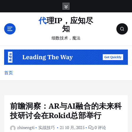
跳
转
到
代理IP，应知尽
内
知
容
细数技术，魔法
首页
前瞻洞察：AR与AI融合的未来科
技研讨会在Rokid总部举行
zhinengti
实战技巧
21 10 月, 2025
0 评论