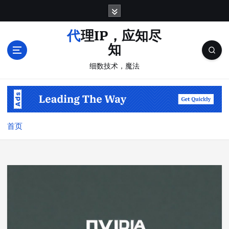
跳
转
到
代理IP，应知尽
内
知
容
细数技术，魔法
首页