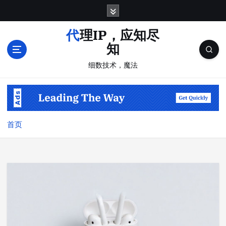
跳
转
到
代理IP，应知尽
内
知
容
细数技术，魔法
首页