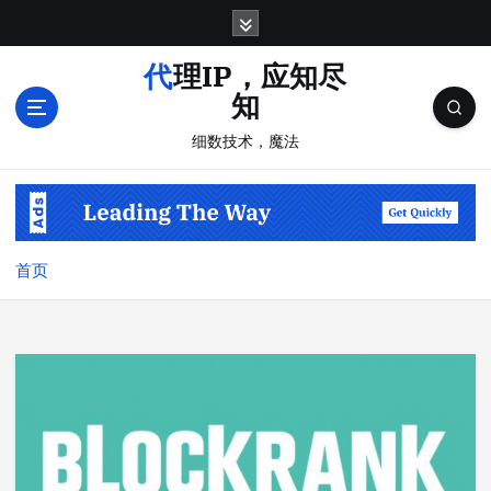
跳
转
到
代理IP，应知尽
内
知
容
细数技术，魔法
首页