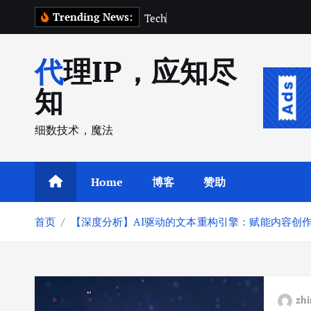
跳
Trending News:
T
e
c
h
C
r
u
n
转
到
代理IP，应知尽
内
容
知
细数技术，魔法
Home
博客
赞助
首页
【深度分析】AI驱动的文本重构引擎：赋能内容创
zhi