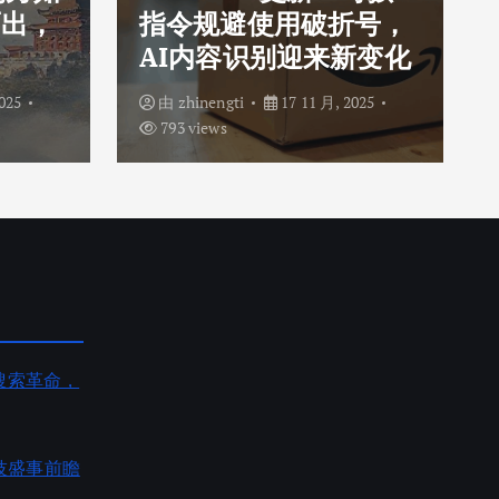
而出，
指令规避使用破折号，
AI内容识别迎来新变化
025
由
zhinengti
17 11 月, 2025
793 views
AI搜索革命，
度科技盛事前瞻