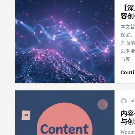
【深
容创
本文旨
保留、
方面的
以专
与度
Conti
zhi
内容
与创
Woo