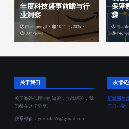
年度科技盛事前瞻与行
保障
业洞察
骤
由
zhinengti
18 11 月, 2025
由
zhi
907 views
746 vi
关于我们
友情链
关于海外代理IP的知识，实战经验，我
新媒网跨
们都在这里分享。
三只小猪
联系邮箱：
yunjida57@gmail.com