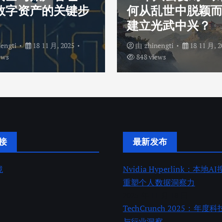
数字资产的关键步
何从乱世中脱颖
建立光武中兴？
nengti
18 11 月, 2025
由
zhinengti
18 11 月, 2
ews
848 views
接
最新发布
境
Nvidia Hyperlink：本地
重塑个人数据洞察力
2025 年 11 月 18 日
TechCrunch 2025：年
与行业洞察