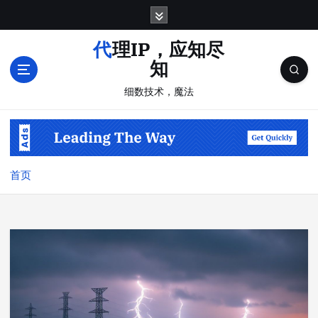
跳
转
到
代理IP，应知尽
内
知
容
细数技术，魔法
首页