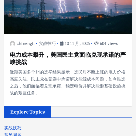
zhinengti
实战技巧
10 11 月, 2025
604 views
电力成本攀升，美国民主党面临兑现承诺的严
峻挑战
近期美国多个州的选举结果显示，选民对不断上涨的电力价格
高度关注。民主党在竞选中承诺解决能源成本问题，如今胜选
之后，他们面临着兑现承诺、稳定电价并解决能源基础设施挑
战的艰巨任务。
Explore Topics
实战技巧
常见问题