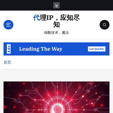
跳
转
到
代理IP，应知尽
内
知
容
细数技术，魔法
首页