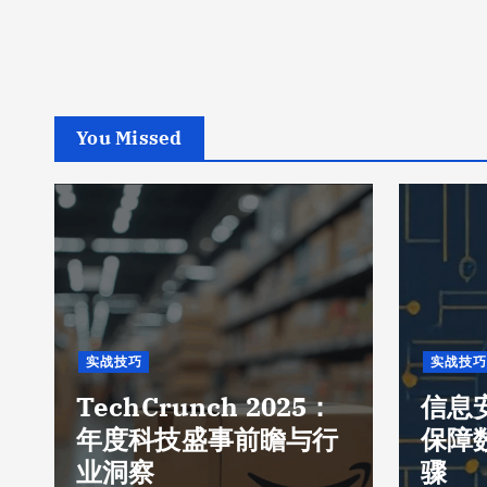
You Missed
实战技巧
实战技巧
TechCrunch 2025：
信息
年度科技盛事前瞻与行
保障
业洞察
骤