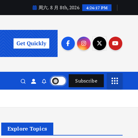
周六. 8 月 8th, 2026
4:26:18 PM
Subscribe
Explore Topics