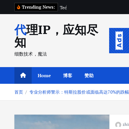
跳
Trending News:
T
e
c
h
C
r
u
转
到
代理IP，应知尽
内
容
知
细数技术，魔法
Home
博客
赞助
首页
专业分析师警示：特斯拉股价或面临高达70%的跌
zhi