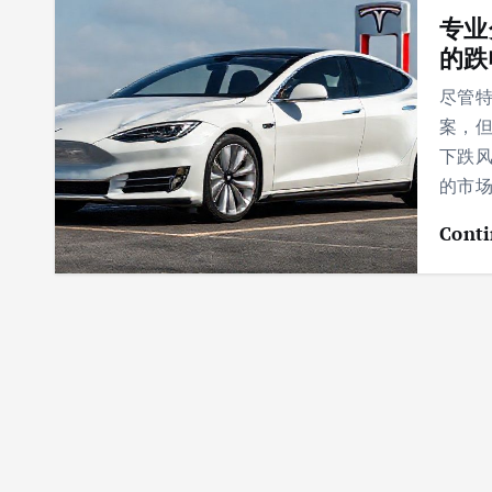
专业
的跌
尽管特
案，但
下跌
的市
Conti