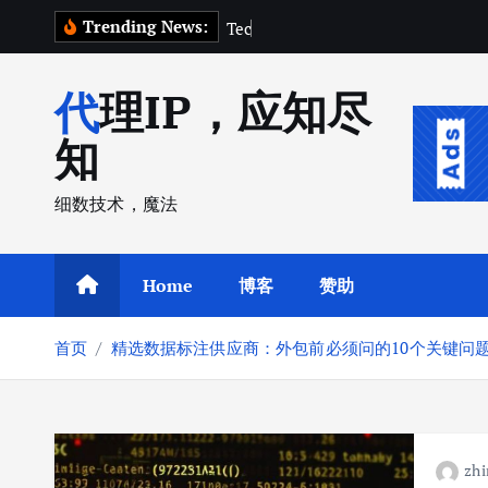
跳
Trending News:
T
e
c
h
C
r
转
到
代理IP，应知尽
内
容
知
细数技术，魔法
Home
博客
赞助
首页
精选数据标注供应商：外包前必须问的10个关键问
zhi