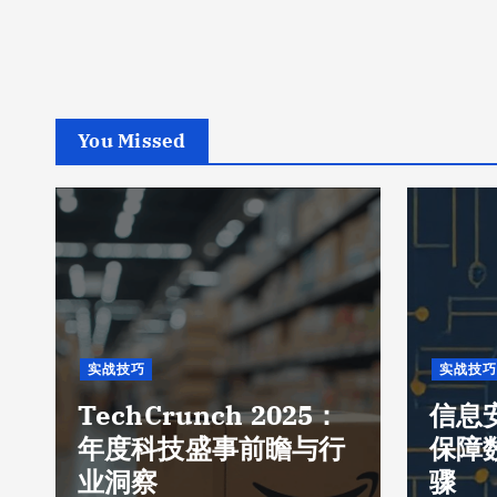
You Missed
实战技巧
实战技巧
TechCrunch 2025：
信息
年度科技盛事前瞻与行
保障
业洞察
骤