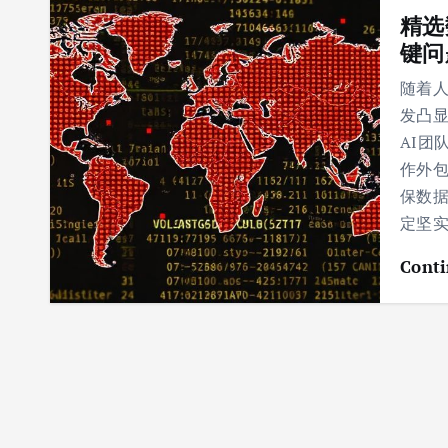
精选
键问
随着
发凸
AI团
作外包
保数据
定坚
Conti