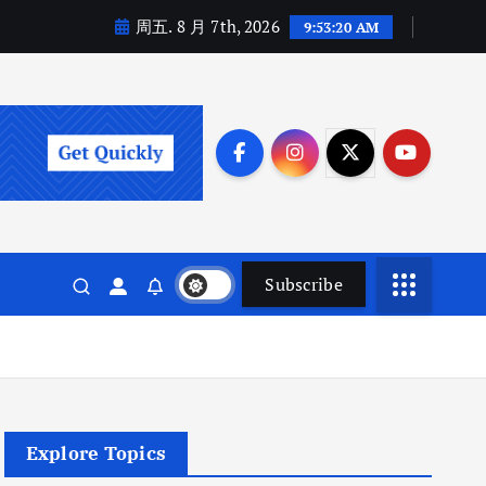
周五. 8 月 7th, 2026
9:53:21 AM
Subscribe
Explore Topics