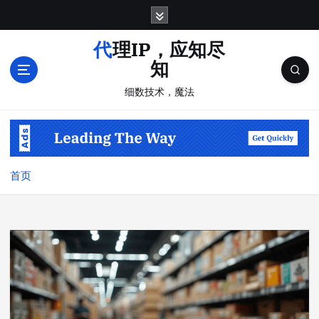
跳
转
到
代理IP，应知尽
内
知
容
细数技术，魔法
首页