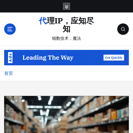
跳
转
到
代理IP，应知尽
内
知
容
细数技术，魔法
首页