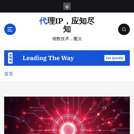
跳
转
到
代理IP，应知尽
内
知
容
细数技术，魔法
首页