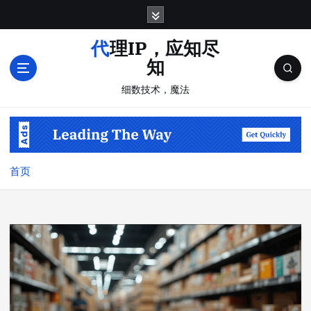
跳
转
到
代理IP，应知尽
内
知
容
细数技术，魔法
首页