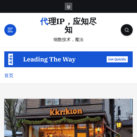
跳
转
到
代理IP，应知尽
内
知
容
细数技术，魔法
首页