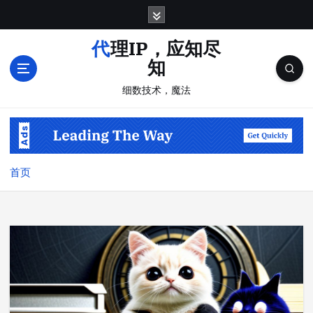
跳
转
到
代理IP，应知尽
内
知
容
细数技术，魔法
首页