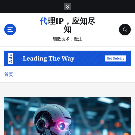
跳
转
到
代理IP，应知尽
内
知
容
细数技术，魔法
首页