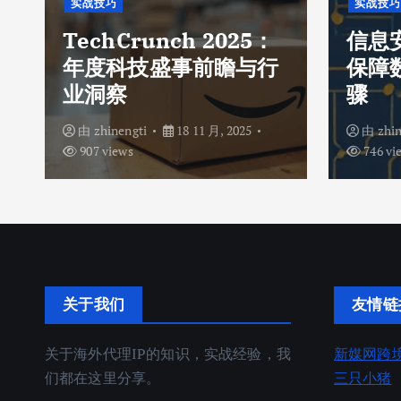
实战技巧
实战技巧
TechCrunch 2025：
信息
年度科技盛事前瞻与行
保障
业洞察
骤
由
zhinengti
18 11 月, 2025
由
zhi
907 views
746 vi
关于我们
友情链
关于海外代理IP的知识，实战经验，我
新媒网跨
们都在这里分享。
三只小猪