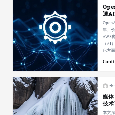
Op
速A
Open
年、价
AWS
（AI
化方面
Conti
zhi
媒体
技术
本文