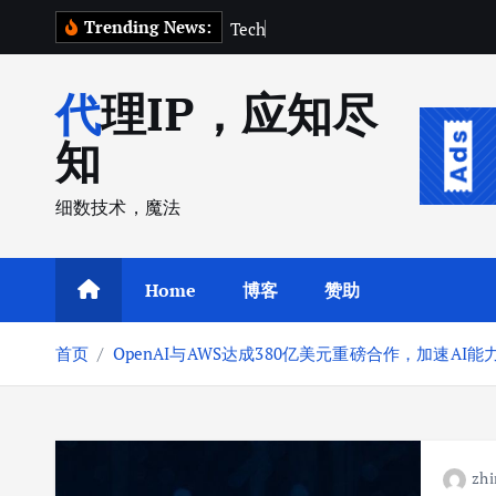
跳
Trending News:
T
e
c
h
C
r
u
n
c
转
到
代理IP，应知尽
内
容
知
细数技术，魔法
Home
博客
赞助
首页
OpenAI与AWS达成380亿美元重磅合作，加速AI能
zhi