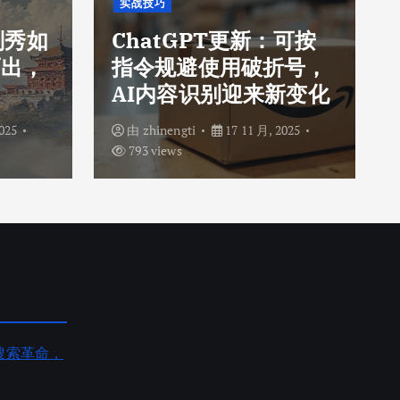
实战技巧
刘秀如
ChatGPT更新：可按
而出，
指令规避使用破折号，
AI内容识别迎来新变化
025
由
zhinengti
17 11 月, 2025
793 views
AI搜索革命，