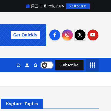
周五. 8 月 7th, 2026
7:18:51 PM
Subscribe
Explore Topics