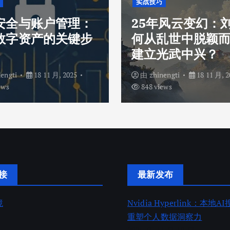
实战技巧
安全与账户管理：
25年风云变幻：
数字资产的关键步
何从乱世中脱颖
建立光武中兴？
nengti
18 11 月, 2025
由
zhinengti
18 11 月, 2
ews
848 views
接
最新发布
境
Nvidia Hyperlink：本地
重塑个人数据洞察力