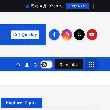
周六. 8 月 8th, 2026
5:39:27 AM
Subscribe
Explore Topics