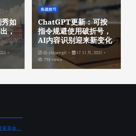
实战技巧
刘秀如
ChatGPT更新：可按
而出，
指令规避使用破折号，
AI内容识别迎来新变化
025
由
zhinengti
17 11 月, 2025
798 views
AI搜索革命，