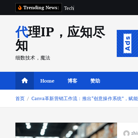
跳
Trending News:
T
e
c
h
C
r
u
n
c
转
到
代理IP，应知尽
内
容
知
细数技术，魔法
Home
博客
赞助
首页
Canva革新营销工作流：推出“创意操作系统”，赋
zhi