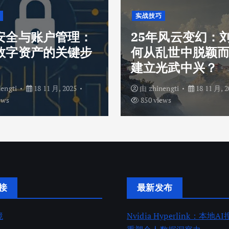
实战技巧
安全与账户管理：
25年风云变幻：
数字资产的关键步
何从乱世中脱颖
建立光武中兴？
nengti
18 11 月, 2025
由
zhinengti
18 11 月, 2
ews
850 views
接
最新发布
境
Nvidia Hyperlink：本地