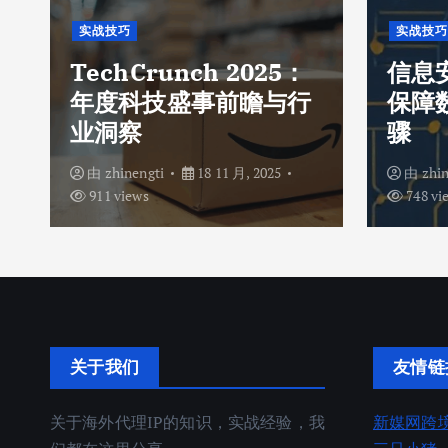
实战技巧
实战技巧
TechCrunch 2025：
信息
年度科技盛事前瞻与行
保障
业洞察
骤
由
zhinengti
18 11 月, 2025
由
zhi
911 views
748 vi
关于我们
友情链
关于海外代理IP的知识，实战经验，我
新媒网跨