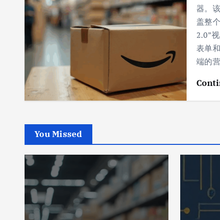
器。该
盖整个
2.0
表单和
端的
Conti
You Missed