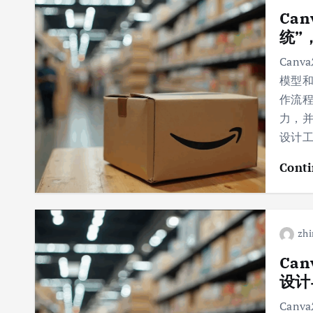
Ca
统”
Can
模型
作流
力，并
设计
Conti
zhi
Ca
设计
Can