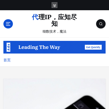
跳
转
到
代理IP，应知尽
内
知
容
细数技术，魔法
首页