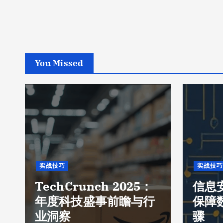
You Missed
实战技巧
实战技巧
TechCrunch 2025：
信息
年度科技盛事前瞻与行
保障
业洞察
骤