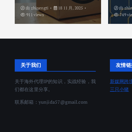
由
zhinengti
18 11 月, 2025
由
zhi
911 views
749 vi
关于我们
友情链
关于海外代理IP的知识，实战经验，我
新媒网跨
们都在这里分享。
三只小猪
联系邮箱：
yunjida57@gmail.com