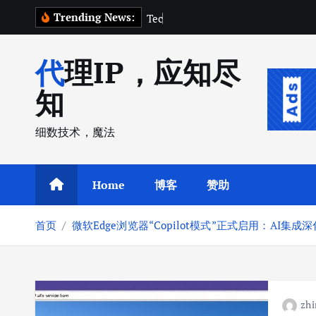
跳
Trending News:
T
e
c
h
C
r
u
转
到
代理IP，应知尽
内
容
知
细数技术，魔法
Home
博客
赞助
首页
微软Edge浏览器“Copilot模式”正式启用：AI
zhi