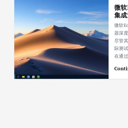
微软
集成
微软E
器深
尽管其
际测试
在通过
Conti