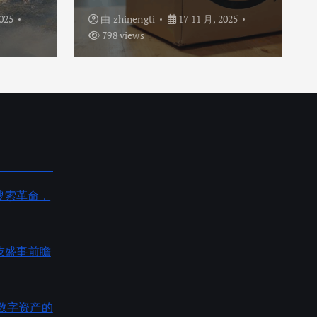
025
由
zhinengti
17 11 月, 2025
798 views
AI搜索革命，
度科技盛事前瞻
数字资产的