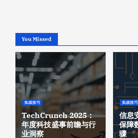
You Missed
实战技巧
实战技巧
TechCrunch 2025：
信息
年度科技盛事前瞻与行
保障
业洞察
骤