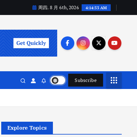
周四. 8 月 6th, 2026
4:14:34 AM
Subscribe
Explore Topics