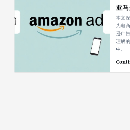
亚马
本文
为电
逊广
理解
中。
Conti