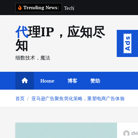
跳
Trending News:
T
e
c
h
C
r
u
n
转
到
代理IP，应知尽
内
容
知
细数技术，魔法
Home
博客
赞助
首页
亚马逊广告聚焦简化策略，重塑电商广告体验
zhi