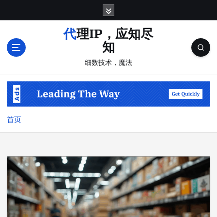
跳
转
到
代理IP，应知尽
内
知
容
细数技术，魔法
首页