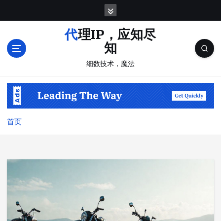
跳
转
到
代理IP，应知尽
内
知
容
细数技术，魔法
首页