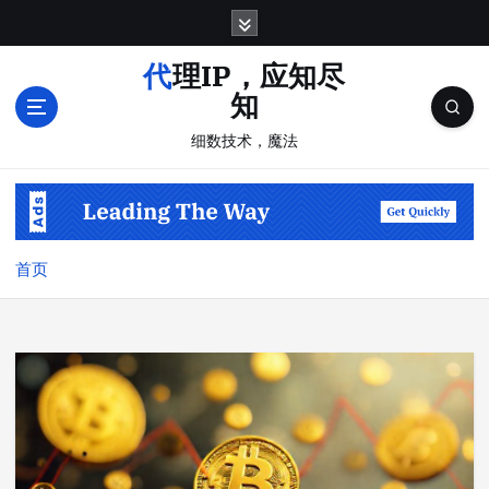
跳
转
到
代理IP，应知尽
内
知
容
细数技术，魔法
首页