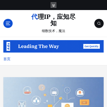
跳
转
到
代理IP，应知尽
内
知
容
细数技术，魔法
首页