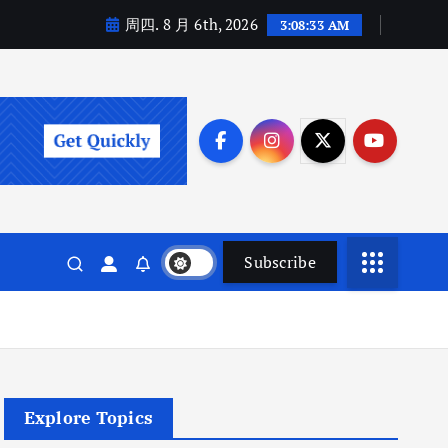
周四. 8 月 6th, 2026
3:08:34 AM
Subscribe
Explore Topics