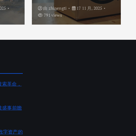
025
由
zhinengti
17 11 月, 2025
791 views
AI搜索革命，
度科技盛事前瞻
数字资产的