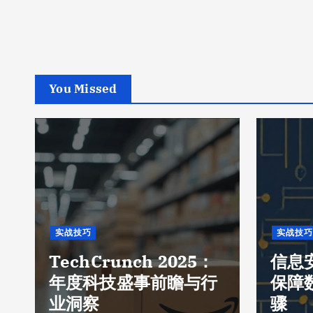
You Missed
实战技巧
实战技巧
TechCrunch 2025：
信息
年度科技盛事前瞻与行
保障
业洞察
骤