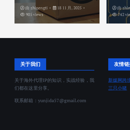
由
zhinengti
18 11 月, 2025
由
zhi
905 views
742 vi
关于我们
友情链
关于海外代理IP的知识，实战经验，我
新媒网跨
们都在这里分享。
三只小猪
联系邮箱：
yunjida57@gmail.com