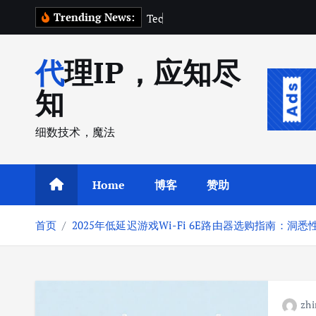
跳
Trending News:
T
e
c
h
C
r
u
转
到
代理IP，应知尽
内
容
知
细数技术，魔法
Home
博客
赞助
首页
2025年低延迟游戏Wi-Fi 6E路由器选购指南：洞
zhi