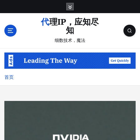
跳
转
到
代理IP，应知尽
内
知
容
细数技术，魔法
首页