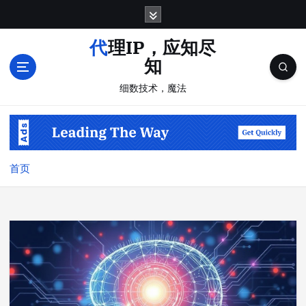
跳
转
到
代理IP，应知尽
内
知
容
细数技术，魔法
首页