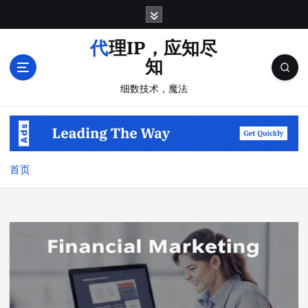
跳
转
到
代理IP，应知尽
内
知
容
细数技术，魔法
首页