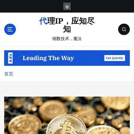
跳
转
到
代理IP，应知尽
内
知
容
细数技术，魔法
首页