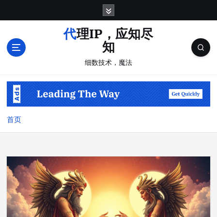
跳
转
到
代理IP，应知尽
内
知
容
细数技术，魔法
首页