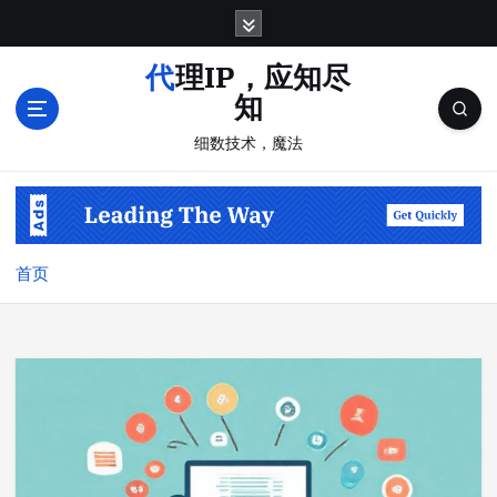
跳
转
到
代理IP，应知尽
内
知
容
细数技术，魔法
首页