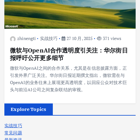
zhinengti
实战技巧
27 10 月, 2025
371 views
微软与OpenAI合作透明度引关注：华尔街日
报呼吁公开更多细节
微软与OpenAI之间的合作关系，尤其是在信息披露方面，正
引发外界广泛关注。华尔街日报近期撰文指出，微软需在与
OpenAI的业务往来上展现更高透明度，以回应公众对技术巨
头与前沿AI公司之间复杂联结的审视。
Explore Topics
实战技巧
常见问题
最新资讯