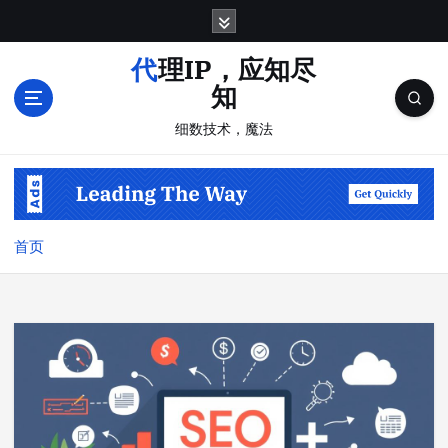
跳
转
到
代理IP，应知尽
内
知
容
细数技术，魔法
首页