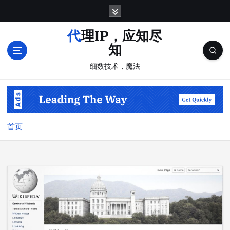
跳
转
到
代理IP，应知尽
内
知
容
细数技术，魔法
首页